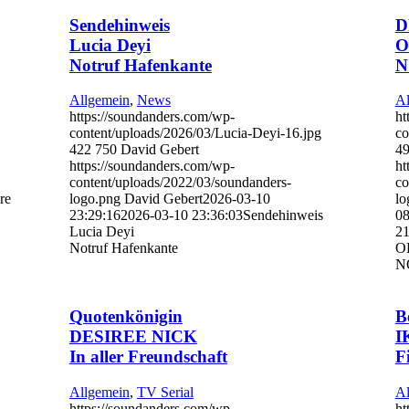
Sendehinweis
D
Lucia Deyi
O
Notruf Hafenkante
N
Allgemein
,
News
Al
https://soundanders.com/wp-
ht
content/uploads/2026/03/Lucia-Deyi-16.jpg
co
422
750
David Gebert
49
https://soundanders.com/wp-
ht
content/uploads/2022/03/soundanders-
co
re
logo.png
David Gebert
2026-03-10
lo
23:29:16
2026-03-10 23:36:03
Sendehinweis
08
Lucia Deyi
21
Notruf Hafenkante
O
N
Quotenkönigin
B
DESIREE NICK
I
In aller Freundschaft
F
Allgemein
,
TV Serial
Al
https://soundanders.com/wp-
ht