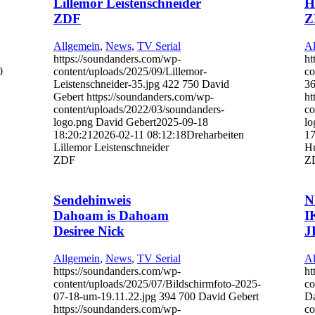
Lillemor Leistenschneider
H
ZDF
Z
Allgemein
,
News
,
TV Serial
Al
https://soundanders.com/wp-
ht
0
content/uploads/2025/09/Lillemor-
co
Leistenschneider-35.jpg
422
750
David
36
Gebert
https://soundanders.com/wp-
ht
content/uploads/2022/03/soundanders-
co
logo.png
David Gebert
2025-09-18
lo
18:20:21
2026-02-11 08:12:18
Dreharbeiten
17
Lillemor Leistenschneider
Hu
ZDF
Z
Sendehinweis
N
Dahoam is Dahoam
I
Desiree Nick
J
Allgemein
,
News
,
TV Serial
Al
https://soundanders.com/wp-
ht
content/uploads/2025/07/Bildschirmfoto-2025-
co
07-18-um-19.11.22.jpg
394
700
David Gebert
Da
https://soundanders.com/wp-
co