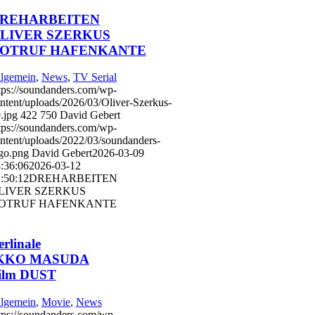
REHARBEITEN
LIVER SZERKUS
OTRUF HAFENKANTE
lgemein
,
News
,
TV Serial
tps://soundanders.com/wp-
ntent/uploads/2026/03/Oliver-Szerkus-
.jpg
422
750
David Gebert
tps://soundanders.com/wp-
ntent/uploads/2022/03/soundanders-
go.png
David Gebert
2026-03-09
:36:06
2026-03-12
:50:12
DREHARBEITEN
LIVER SZERKUS
OTRUF HAFENKANTE
erlinale
KKO MASUDA
ilm DUST
lgemein
,
Movie
,
News
tps://soundanders.com/wp-