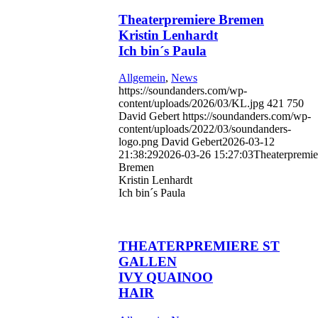
Theaterpremiere Bremen
Kristin Lenhardt
Ich bin´s Paula
Allgemein
,
News
https://soundanders.com/wp-
content/uploads/2026/03/KL.jpg
421
750
David Gebert
https://soundanders.com/wp-
content/uploads/2022/03/soundanders-
logo.png
David Gebert
2026-03-12
21:38:29
2026-03-26 15:27:03
Theaterpremie
Bremen
Kristin Lenhardt
Ich bin´s Paula
THEATERPREMIERE ST
GALLEN
IVY QUAINOO
HAIR