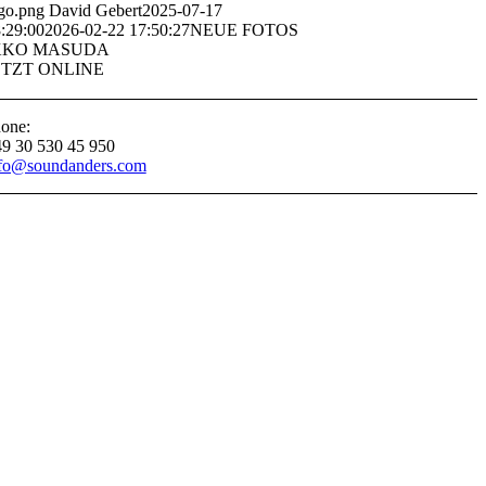
go.png
David Gebert
2025-07-17
:29:00
2026-02-22 17:50:27
NEUE FOTOS
KKO MASUDA
ETZT ONLINE
one:
9 30 530 45 950
fo@soundanders.com