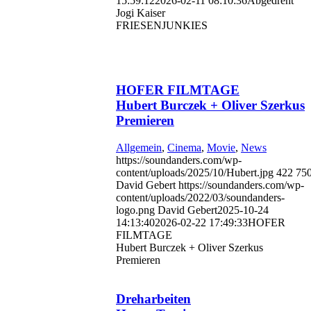
15:59:12
2026-02-11 08:10:36
Abgedreht
Jogi Kaiser
FRIESENJUNKIES
HOFER FILMTAGE
Hubert Burczek + Oliver Szerkus
Premieren
Allgemein
,
Cinema
,
Movie
,
News
https://soundanders.com/wp-
content/uploads/2025/10/Hubert.jpg
422
75
David Gebert
https://soundanders.com/wp-
content/uploads/2022/03/soundanders-
logo.png
David Gebert
2025-10-24
14:13:40
2026-02-22 17:49:33
HOFER
FILMTAGE
Hubert Burczek + Oliver Szerkus
Premieren
Dreharbeiten