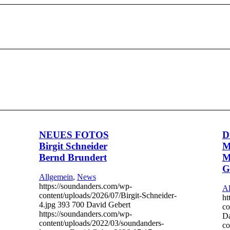
NEUES FOTOS
D
Birgit Schneider
M
Bernd Brundert
M
G
Allgemein
,
News
https://soundanders.com/wp-
Al
content/uploads/2026/07/Birgit-Schneider-
ht
4.jpg
393
700
David Gebert
co
https://soundanders.com/wp-
Da
content/uploads/2022/03/soundanders-
co