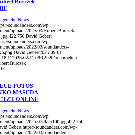
ubert Burczek
DF
lgemein
,
News
tps://soundanders.com/wp-
ntent/uploads/2025/09/Hubert-Burczek-
.jpg
422
750
David Gebert
tps://soundanders.com/wp-
ntent/uploads/2022/03/soundanders-
go.png
David Gebert
2025-09-01
:18:11
2026-02-11 08:12:38
Dreharbeiten
bert Burczek
DF
EUE FOTOS
KKO MASUDA
ETZT ONLINE
lgemein
,
News
tps://soundanders.com/wp-
ntent/uploads/2025/07/Ikko100.jpg
422
750
vid Gebert
https://soundanders.com/wp-
ntent/uploads/2022/03/soundanders-