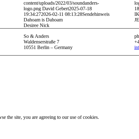
content/uploads/2022/03/soundanders-
lo
logo.png
David Gebert
2025-07-18
18
19:34:27
2026-02-11 08:13:28
Sendehinweis
I
Dahoam is Dahoam
J
Desiree Nick
So & Anders
ph
Waldenserstraße 7
+4
10551 Berlin – Germany
in
se the site, you are agreeing to our use of cookies.