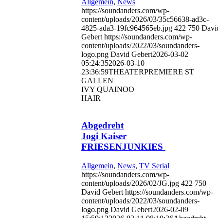
Allgemein
,
News
https://soundanders.com/wp-
content/uploads/2026/03/35c56638-ad3c-
4825-ada3-19fc964565eb.jpg
422
750
Davi
Gebert
https://soundanders.com/wp-
content/uploads/2022/03/soundanders-
logo.png
David Gebert
2026-03-02
05:24:35
2026-03-10
23:36:59
THEATERPREMIERE ST
GALLEN
IVY QUAINOO
HAIR
Abgedreht
Jogi Kaiser
FRIESENJUNKIES
Allgemein
,
News
,
TV Serial
https://soundanders.com/wp-
content/uploads/2026/02/JG.jpg
422
750
David Gebert
https://soundanders.com/wp-
content/uploads/2022/03/soundanders-
logo.png
David Gebert
2026-02-09