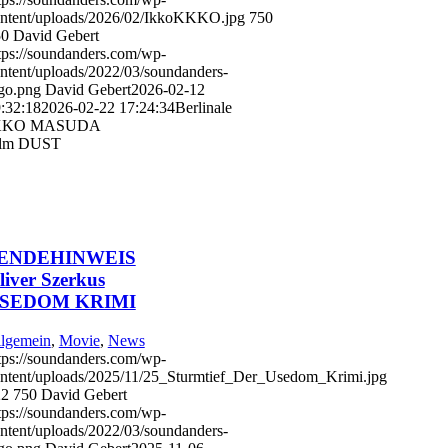
ntent/uploads/2026/02/IkkoKKKO.jpg
750
50
David Gebert
tps://soundanders.com/wp-
ntent/uploads/2022/03/soundanders-
go.png
David Gebert
2026-02-12
:32:18
2026-02-22 17:24:34
Berlinale
KKO MASUDA
ilm DUST
ENDEHINWEIS
liver Szerkus
SEDOM KRIMI
lgemein
,
Movie
,
News
tps://soundanders.com/wp-
ntent/uploads/2025/11/25_Sturmtief_Der_Usedom_Krimi.jpg
22
750
David Gebert
tps://soundanders.com/wp-
ntent/uploads/2022/03/soundanders-