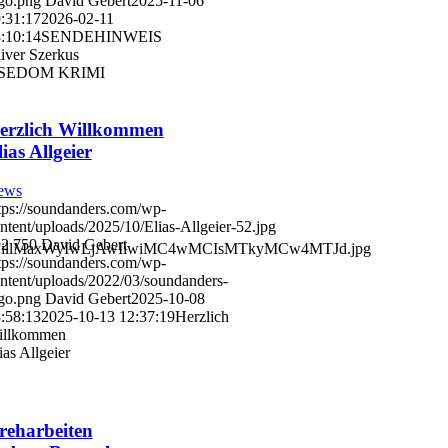
go.png
David Gebert
2025-11-06
:31:17
2026-02-11
:10:14
SENDEHINWEIS
iver Szerkus
SEDOM KRIMI
erzlich Willkommen
lias Allgeier
ews
tps://soundanders.com/wp-
ntent/uploads/2025/10/Elias-Allgeier-52.jpg
22
750
David Gebert
FocusFillMaxWyIwLjAwIiwiMC4wMCIsMTkyMCw4MTJd.jpg
tps://soundanders.com/wp-
ntent/uploads/2022/03/soundanders-
go.png
David Gebert
2025-10-08
:58:13
2025-10-13 12:37:19
Herzlich
illkommen
ias Allgeier
reharbeiten