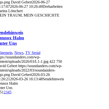
go.png
David Gebert
2026-06-27
:17:07
2026-06-27 10:26:49
Dreharbeiten
rina Lötschert
EIN TRAUM, MEIN GESCHICHTE
endehinweis
ennox Halm
nter Uns
lgemein
,
News
,
TV Serial
tps://soundanders.com/wp-
ntent/uploads/2026/03/L1-1.jpg
422
750
vid Gebert
https://soundanders.com/wp-
ntent/uploads/2022/03/soundanders-
go.png
David Gebert
2026-03-26
:26:21
2026-03-26 16:13:48
Sendehinweis
ennox Halm
ter Uns
 5
1
2
3
4
5