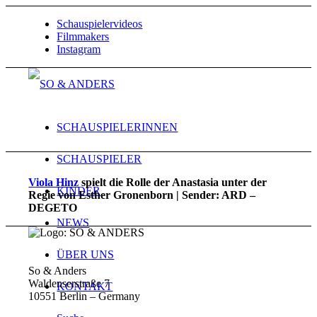
Schauspielervideos
Filmmakers
Instagram
SCHAUSPIELERINNEN
SCHAUSPIELER
Viola Hinz
spielt die Rolle der Anastasia unter der
KINDER
Regie von Esther Gronenborn | Sender: ARD –
DEGETO
NEWS
ÜBER UNS
So & Anders
Waldenserstraße 7
KONTAKT
10551 Berlin – Germany