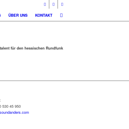
S
ÜBER UNS
KONTAKT
etalent für den hessischen Rundfunk
:
0 530 45 950
soundanders.com