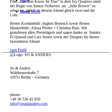
Suche
Film „Girl You Know Ist True“ in dem Ivy Quainoo unter
der Regie von Simon Verhoven als „Julie Brown“ zu
sehen ist, erhielt an diesem Abend gleich zwei mal die
Menü
Menü
Lola.
Bestes Kostümbild | Ingken Benesch sowie Bestes
Maskenbild | Alisza Pfeifer + Christina Baie. Wir
gratulieren allen Preisträgern und sagen danke an Samira
El Quassil und Lars Jessen sowie der Deegeto
für diesen
besonderen Abend.
zum Profil
So & Anders
Waldenserstraße 7
10551 Berlin – Germany
phone:
+49 30 530 45 950
info@soundanders.com