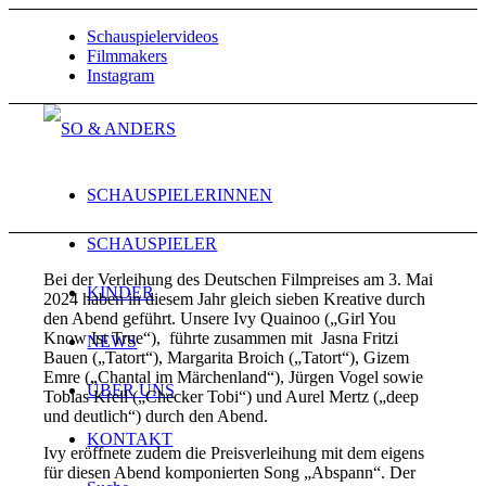
Schauspielervideos
Filmmakers
Instagram
SCHAUSPIELERINNEN
SCHAUSPIELER
Bei der Verleihung des Deutschen Filmpreises am 3. Mai
KINDER
2024 haben in diesem Jahr gleich sieben Kreative durch
den Abend geführt. Unsere Ivy Quainoo („Girl You
Know Ist True“), führte zusammen mit Jasna Fritzi
NEWS
Bauen („Tatort“), Margarita Broich („Tatort“), Gizem
Emre („Chantal im Märchenland“), Jürgen Vogel sowie
ÜBER UNS
Tobias Krell („Checker Tobi“) und Aurel Mertz („deep
und deutlich“) durch den Abend.
KONTAKT
Ivy eröffnete zudem die Preisverleihung mit dem eigens
für diesen Abend komponierten Song „Abspann“. Der