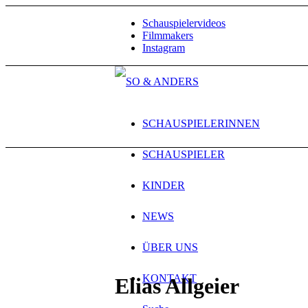
Schauspielervideos
Filmmakers
Instagram
SCHAUSPIELERINNEN
SCHAUSPIELER
KINDER
NEWS
ÜBER UNS
KONTAKT
Elias Allgeier