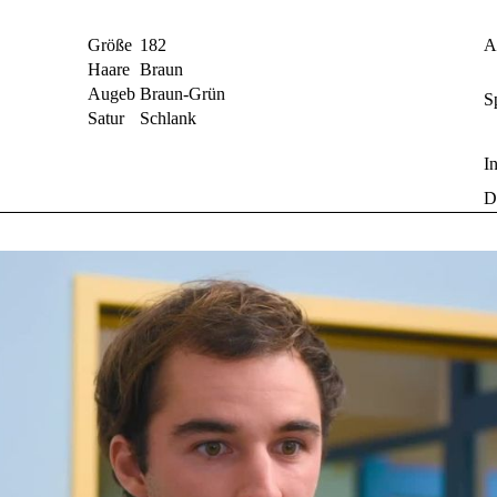
Größe
182
A
Haare
Braun
Augeb
Braun-Grün
S
Satur
Schlank
I
D