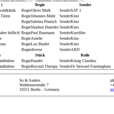
 )
Regie
Sender
waldklinik
Oliver Muth
SAT 1
 Türen
Johannes Muhr
Kino
Sabrina Pönisch
Kino
Stephen Haneder
Kino
aber höflich!
Paul Baumann
Kurzfilm
e
Amelie
Kino
 uns
Lou Binder
Kino
diverse
ARD
)
Stück
Rolle
tattbühne
Hamlet
König Claudius
tattbühne
Beyond Therapy
Dr Steward Framingham
So & Anders
ph
Waldenserstraße 7
+4
10551 Berlin – Germany
in