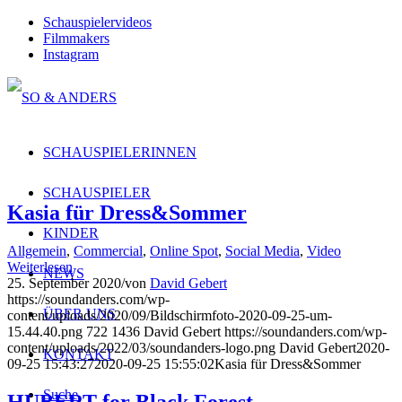
Schauspielervideos
Filmmakers
Instagram
SCHAUSPIELERINNEN
SCHAUSPIELER
Kasia für Dress&Sommer
KINDER
Allgemein
,
Commercial
,
Online Spot
,
Social Media
,
Video
Weiterlesen
NEWS
25. September 2020
/
von
David Gebert
https://soundanders.com/wp-
ÜBER UNS
content/uploads/2020/09/Bildschirmfoto-2020-09-25-um-
15.44.40.png
722
1436
David Gebert
https://soundanders.com/wp-
content/uploads/2022/03/soundanders-logo.png
David Gebert
2020-
KONTAKT
09-25 15:43:27
2020-09-25 15:55:02
Kasia für Dress&Sommer
Suche
HUBERT for Black Forest